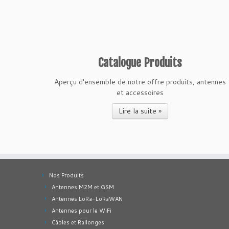
Catalogue Produits
Aperçu d'ensemble de notre offre produits, antennes
et accessoires
Lire la suite »
Nos Produits
Antennes M2M et GSM
Antennes LoRa-LoRaWAN
Antennes pour le WiFi
Câbles et Rallonges