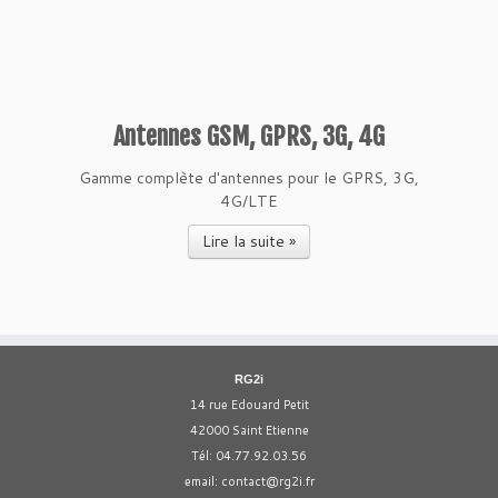
Antennes GSM, GPRS, 3G, 4G
Gamme complète d'antennes pour le GPRS, 3G,
4G/LTE
Lire la suite »
RG2i
14 rue Edouard Petit
42000 Saint Etienne
Tél: 04.77.92.03.56
email:
contact@rg2i.fr