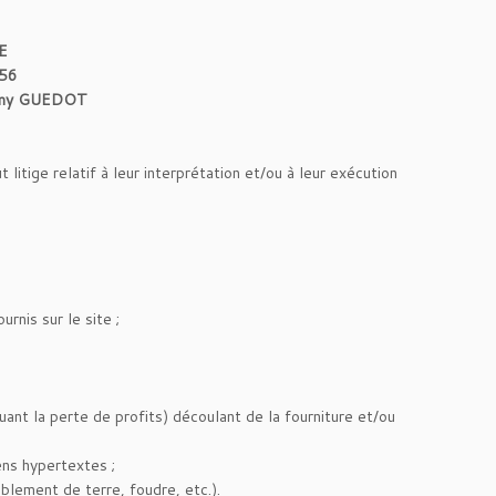
E
.56
 Rémy GUEDOT
litige relatif à leur interprétation et/ou à leur exécution
rnis sur le site ;
uant la perte de profits) découlant de la fourniture et/ou
ens hypertextes ;
blement de terre, foudre, etc.).