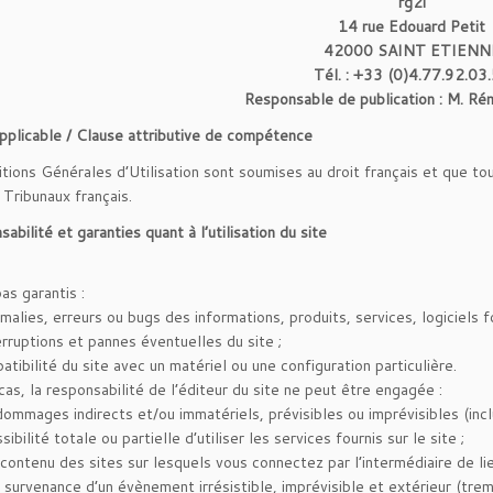
rg2i
14 rue Edouard Petit
42000 SAINT ETIENN
Tél. : +33 (0)4.77.92.03
Responsable de publication : M.
applicable / Clause attributive de compétence
tions Générales d’Utilisation sont soumises au droit français et que tout 
 Tribunaux français.
abilité et garanties quant à l’utilisation du site
as garantis :
alies, erreurs ou bugs des informations, produits, services, logiciels fou
erruptions et pannes éventuelles du site ;
atibilité du site avec un matériel ou une configuration particulière.
cas, la responsabilité de l’éditeur du site ne peut être engagée :
dommages indirects et/ou immatériels, prévisibles ou imprévisibles (incl
sibilité totale ou partielle d’utiliser les services fournis sur le site ;
contenu des sites sur lesquels vous connectez par l’intermédiaire de li
 survenance d’un évènement irrésistible, imprévisible et extérieur (trem