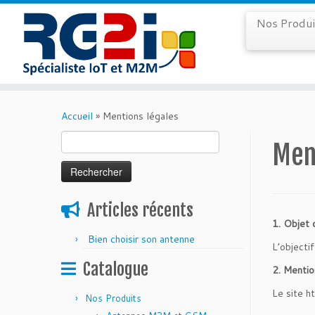
Nos Produ
Skip
to
Accueil
»
Mentions légales
content
Rechercher :
Men
Articles récents
1. Objet d
Bien choisir son antenne
L’objecti
Catalogue
2. Mentio
Le site h
Nos Produits