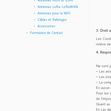
Antennes M2M et GSM
Antennes LoRa-LoRaWAN
Antennes pour le WiFi
Câbles et Rallonges
Accessoires
3. Droit 
Formulaire de Contact
Les Condi
relève de
4. Respons
Ne sont p
– Les anom
– Les int
– La comp
En aucun 
Pour les 
de l’impos
Quant au 
En cas de