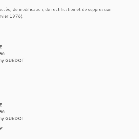
accès, de modification, de rectification et de suppression
nvier 1978).
E
.56
 Rémy GUEDOT
E
.56
 Rémy GUEDOT
 €