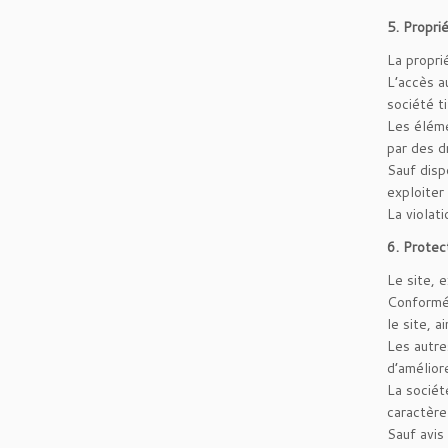
5. Proprié
La proprié
L’accès au
société ti
Les éléme
par des d
Sauf disp
exploiter 
La violat
6. Protec
Le site, 
Conformém
le site, 
Les autre
d’amélior
La sociét
caractère
Sauf avis 