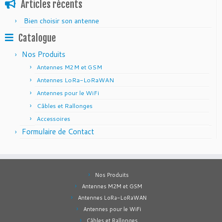
Articles récents
Bien choisir son antenne
Catalogue
Nos Produits
Antennes M2M et GSM
Antennes LoRa-LoRaWAN
Antennes pour le WiFi
Câbles et Rallonges
Accessoires
Formulaire de Contact
Nos Produits
Antennes M2M et GSM
Antennes LoRa-LoRaWAN
Antennes pour le WiFi
Câbles et Rallonges