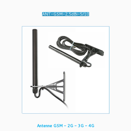
ANT-GSM-2,5dBi-5/10
Antenne GSM - 2G - 3G - 4G